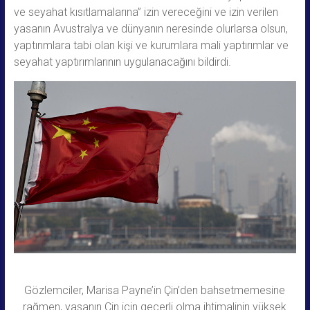
ve seyahat kısıtlamalarına” izin vereceğini ve izin verilen
yasanın Avustralya ve dünyanın neresinde olurlarsa olsun,
yaptırımlara tabi olan kişi ve kurumlara mali yaptırımlar ve
seyahat yaptırımlarının uygulanacağını bildirdi.
Gözlemciler, Marisa Payne’in Çin’den bahsetmemesine
rağmen, yasanın Çin için geçerli olma ihtimalinin yüksek