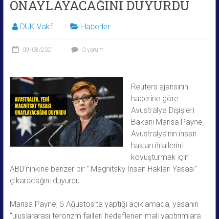
ONAYLAYACAĞINI DUYURDU
DUK Vakfı
Haberler
09/08/2021
0 yorum
Reuters ajansının
haberine göre
Avustralya Dışişleri
Bakanı Marisa Payne,
Avustralya’nın insan
hakları ihlallerini
kovuşturmak için
ABD’ninkine benzer bir ” Magnitsky İnsan Hakları Yasası”
çıkaracağını duyurdu.
Marisa Payne, 5 Ağustos’ta yaptığı açıklamada, yasanın
“uluslararası terörizm failleri hedeflenen mali yaptırımlara