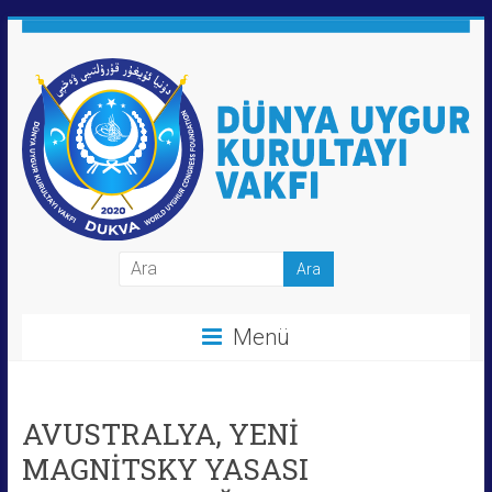
Skip
to
content
Dünya
Uygur
Menü
Kurultayı
Vakfı
AVUSTRALYA, YENİ
MAGNİTSKY YASASI