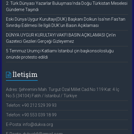
2. Türk Dünyası Yazarlar Buluşması’nda Doğu Türkistan Meselesi
Gündeme Taşındı
Eski Dünya Uygur Kurultayı(DUK) Başkanı Dolkun İsa’nın Fas’tan
Sınırdışı Edilmesi İle İlgili DUK’un Basın Açıklaması
DÜNYA UYGUR KURULTAYI VAKFI BASIN AÇIKLAMASI Çin’in
Gazeteci Gezileri Gerçeği Gizleyemez
5 Temmuz Urumçi Katliamı İstanbul çin başkonsolosluğu
önünde protesto edildi
İletişim
Adres: Şehremini Mah. Turgut Özal Millet Cad.No:119 Kat :4 İç
No.5 (34104) Fatih / İstanbul / Türkiye
Telefon: +90 212 529 39 93
Telefon: +90 553 039 18 99
E-Posta: info@dukva.org