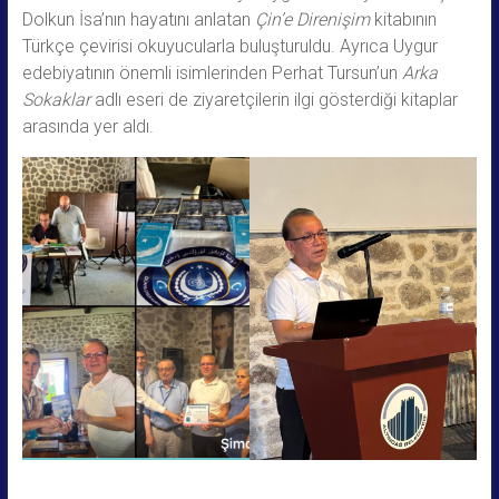
Dolkun İsa’nın hayatını anlatan
Çin’e Direnişim
kitabının
Türkçe çevirisi okuyucularla buluşturuldu. Ayrıca Uygur
edebiyatının önemli isimlerinden Perhat Tursun’un
Arka
Sokaklar
adlı eseri de ziyaretçilerin ilgi gösterdiği kitaplar
arasında yer aldı.