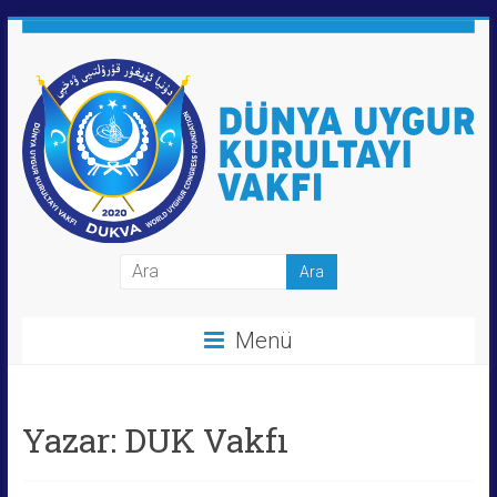
Skip
to
content
Dünya
Uygur
Menü
Kurultayı
Vakfı
Yazar:
DUK Vakfı