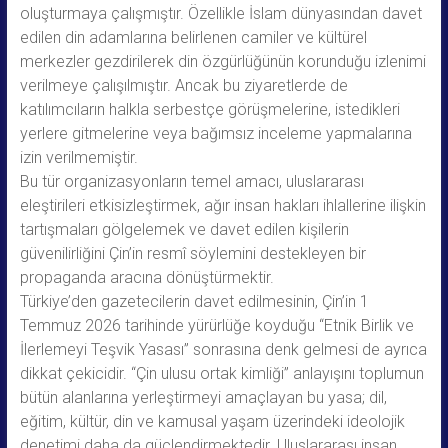
oluşturmaya çalışmıştır. Özellikle İslam dünyasından davet
edilen din adamlarına belirlenen camiler ve kültürel
merkezler gezdirilerek din özgürlüğünün korunduğu izlenimi
verilmeye çalışılmıştır. Ancak bu ziyaretlerde de
katılımcıların halkla serbestçe görüşmelerine, istedikleri
yerlere gitmelerine veya bağımsız inceleme yapmalarına
izin verilmemiştir.
Bu tür organizasyonların temel amacı, uluslararası
eleştirileri etkisizleştirmek, ağır insan hakları ihlallerine ilişkin
tartışmaları gölgelemek ve davet edilen kişilerin
güvenilirliğini Çin’in resmî söylemini destekleyen bir
propaganda aracına dönüştürmektir.
Türkiye’den gazetecilerin davet edilmesinin, Çin’in 1
Temmuz 2026 tarihinde yürürlüğe koyduğu “Etnik Birlik ve
İlerlemeyi Teşvik Yasası” sonrasına denk gelmesi de ayrıca
dikkat çekicidir. “Çin ulusu ortak kimliği” anlayışını toplumun
bütün alanlarına yerleştirmeyi amaçlayan bu yasa; dil,
eğitim, kültür, din ve kamusal yaşam üzerindeki ideolojik
denetimi daha da güçlendirmektedir. Uluslararası insan