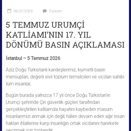
06/07/2026
0 yorum
5 TEMMUZ URUMÇİ
KATLİAMI’NIN 17. YIL
DÖNÜMÜ BASIN AÇIKLAMASI
İstanbul – 5 Temmuz 2026
Aziz Doğu Türkistanlı kardeşlerimiz, kıymetli basın
mensupları, değerli sivil toplum temsilcileri ve vicdan sahibi
tüm insanlar,
Bugün burada yalnızca 17 yıl önce Doğu Türkistan’ın
Urumçi şehrinde Çin güvenlik güçleri tarafından
gerçekleştirilen katliamda hayatını kaybeden masum
insanlarımızı anmak için değil; hâlen devam eden ağır insan
hakları ihlallerine karşı insanlığın ortak vicdanını harekete
geçirmek için toplandık.