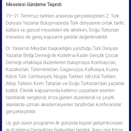
Meselesi Gündeme Taşındı
19–21 Temmuz tarihleri arasında gerçekleştirilen 2. Türk
Dünyası Yazarlar Buluşmasında Türk dünyasının ortak tarihi,
kültürü ve güncel meseleleri ele alınırken, Doğu Türkistan
meselesi de geniş kapsamlı şekilde değerlendirildi.
Dr. Yasemin Meydan başkanlığını yürüttüğü Türk Dünyası
Yazarlar Birliği Derneği ile Kızılelma Kadın Gençlik Çocuk
Derneği ortaklaşa düzenlenen buluşmaya Azerbaycan,
Kazakistan, Türkmenistan, Gagavuzya, Kafkasya, Kuzey
Kıbrıs Türk Cumhuriyeti, Nogay Türkleri, İdil-Ural Türkleri,
Altay Türkleri, Kırım Tatarları ve Doğu Türkistan’dan yazarlar
katıldı. Etkinlik kapsamında katılımcı yazarların eserleri
tanıtılarak sergilendi, imza günleri düzenlendi ve çeşitli
alanlarda uzman akademisyenler tarafından konferanslar
gerçekleştirildi.
Üç gün süren programın ilk gününde kişisel gelişimkonuları
ile Kızılelma Derneği’nin faaliyetleri tanıtıldı. İkinci gün Kıbrıs