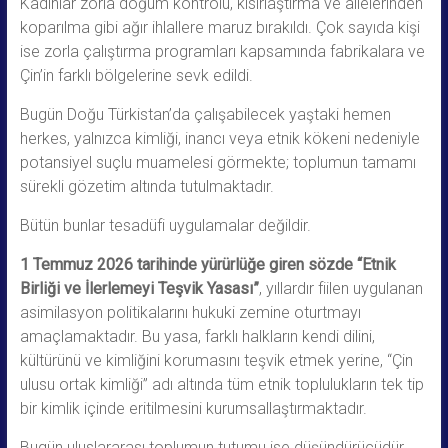
Kadınlar zorla doğum kontrolü, kısırlaştırma ve ailelerinden
koparılma gibi ağır ihlallere maruz bırakıldı. Çok sayıda kişi
ise zorla çalıştırma programları kapsamında fabrikalara ve
Çin’in farklı bölgelerine sevk edildi.
Bugün Doğu Türkistan’da çalışabilecek yaştaki hemen
herkes, yalnızca kimliği, inancı veya etnik kökeni nedeniyle
potansiyel suçlu muamelesi görmekte; toplumun tamamı
sürekli gözetim altında tutulmaktadır.
Bütün bunlar tesadüfi uygulamalar değildir.
1 Temmuz 2026 tarihinde yürürlüğe giren sözde “Etnik
Birliği ve İlerlemeyi Teşvik Yasası”
, yıllardır fiilen uygulanan
asimilasyon politikalarını hukuki zemine oturtmayı
amaçlamaktadır. Bu yasa, farklı halkların kendi dilini,
kültürünü ve kimliğini korumasını teşvik etmek yerine, “Çin
ulusu ortak kimliği” adı altında tüm etnik toplulukların tek tip
bir kimlik içinde eritilmesini kurumsallaştırmaktadır.
Bugün uluslararası toplumun tutumu ise düşündürücüdür.