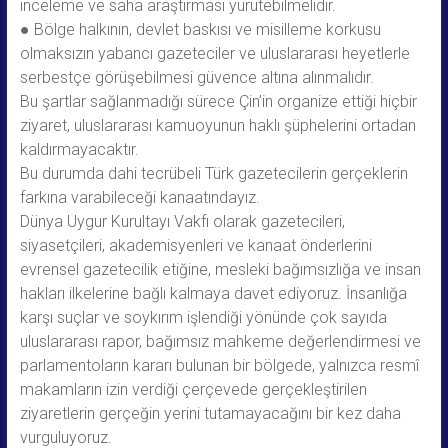
inceleme ve saha araştırması yürütebilmelidir.
● Bölge halkının, devlet baskısı ve misilleme korkusu
olmaksızın yabancı gazeteciler ve uluslararası heyetlerle
serbestçe görüşebilmesi güvence altına alınmalıdır.
Bu şartlar sağlanmadığı sürece Çin’in organize ettiği hiçbir
ziyaret, uluslararası kamuoyunun haklı şüphelerini ortadan
kaldırmayacaktır.
Bu durumda dahi tecrübeli Türk gazetecilerin gerçeklerin
farkına varabileceği kanaatındayız.
Dünya Uygur Kurultayı Vakfı olarak gazetecileri,
siyasetçileri, akademisyenleri ve kanaat önderlerini
evrensel gazetecilik etiğine, mesleki bağımsızlığa ve insan
hakları ilkelerine bağlı kalmaya davet ediyoruz. İnsanlığa
karşı suçlar ve soykırım işlendiği yönünde çok sayıda
uluslararası rapor, bağımsız mahkeme değerlendirmesi ve
parlamentoların kararı bulunan bir bölgede, yalnızca resmî
makamların izin verdiği çerçevede gerçekleştirilen
ziyaretlerin gerçeğin yerini tutamayacağını bir kez daha
vurguluyoruz.