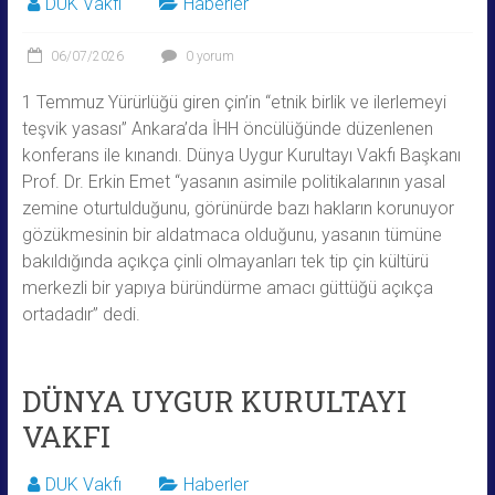
DUK Vakfı
Haberler
06/07/2026
0 yorum
1 Temmuz Yürürlüğü giren çin’in “etnik birlik ve ilerlemeyi
teşvik yasası” Ankara’da İHH öncülüğünde düzenlenen
konferans ile kınandı. Dünya Uygur Kurultayı Vakfı Başkanı
Prof. Dr. Erkin Emet “yasanın asimile politikalarının yasal
zemine oturtulduğunu, görünürde bazı hakların korunuyor
gözükmesinin bir aldatmaca olduğunu, yasanın tümüne
bakıldığında açıkça çinli olmayanları tek tip çin kültürü
merkezli bir yapıya büründürme amacı güttüğü açıkça
ortadadır” dedi.
DÜNYA UYGUR KURULTAYI
VAKFI
DUK Vakfı
Haberler