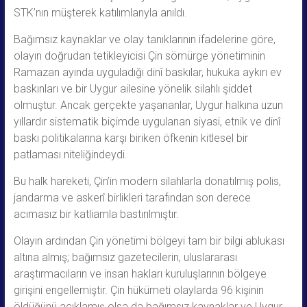
STK’nın müşterek katılımlarıyla anıldı.
Bağımsız kaynaklar ve olay tanıklarının ifadelerine göre,
olayın doğrudan tetikleyicisi Çin sömürge yönetiminin
Ramazan ayında uyguladığı dinî baskılar, hukuka aykırı ev
baskınları ve bir Uygur ailesine yönelik silahlı şiddet
olmuştur. Ancak gerçekte yaşananlar, Uygur halkına uzun
yıllardır sistematik biçimde uygulanan siyasi, etnik ve dinî
baskı politikalarına karşı biriken öfkenin kitlesel bir
patlaması niteliğindeydi.
Bu halk hareketi, Çin’in modern silahlarla donatılmış polis,
jandarma ve askerî birlikleri tarafından son derece
acımasız bir katliamla bastırılmıştır.
Olayın ardından Çin yönetimi bölgeyi tam bir bilgi ablukası
altına almış; bağımsız gazetecilerin, uluslararası
araştırmacıların ve insan hakları kuruluşlarının bölgeye
girişini engellemiştir. Çin hükümeti olaylarda 96 kişinin
öldüğünü açıklamış olsa da bağımsız kaynaklar ve Uygur