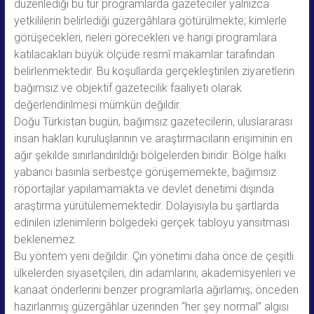
düzenlediği bu tür programlarda gazeteciler yalnızca
yetkililerin belirlediği güzergâhlara götürülmekte; kimlerle
görüşecekleri, neleri görecekleri ve hangi programlara
katılacakları büyük ölçüde resmî makamlar tarafından
belirlenmektedir. Bu koşullarda gerçekleştirilen ziyaretlerin
bağımsız ve objektif gazetecilik faaliyeti olarak
değerlendirilmesi mümkün değildir.
Doğu Türkistan bugün, bağımsız gazetecilerin, uluslararası
insan hakları kuruluşlarının ve araştırmacıların erişiminin en
ağır şekilde sınırlandırıldığı bölgelerden biridir. Bölge halkı
yabancı basınla serbestçe görüşememekte, bağımsız
röportajlar yapılamamakta ve devlet denetimi dışında
araştırma yürütülememektedir. Dolayısıyla bu şartlarda
edinilen izlenimlerin bölgedeki gerçek tabloyu yansıtması
beklenemez.
Bu yöntem yeni değildir. Çin yönetimi daha önce de çeşitli
ülkelerden siyasetçileri, din adamlarını, akademisyenleri ve
kanaat önderlerini benzer programlarla ağırlamış; önceden
hazırlanmış güzergâhlar üzerinden “her şey normal” algısı