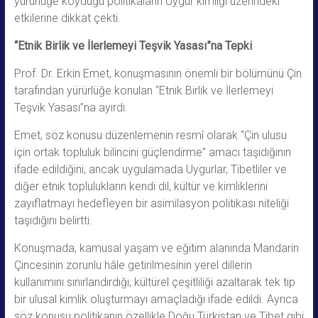
yürürlüğe koyduğu politikaların Uygur kimliği üzerindeki
etkilerine dikkat çekti.
“
Etnik Birlik ve
İlerlemeyi Teşvik Yasası”
na Tepki
Prof. Dr. Erkin Emet, konuşmasının önemli bir bölümünü Çin
tarafından yürürlüğe konulan “Etnik Birlik ve İlerlemeyi
Teşvik Yasası”na ayırdı.
Emet, söz konusu düzenlemenin resmî olarak “Çin ulusu
için ortak topluluk bilincini güçlendirme” amacı taşıdığının
ifade edildiğini, ancak uygulamada Uygurlar, Tibetliler ve
diğer etnik toplulukların kendi dil, kültür ve kimliklerini
zayıflatmayı hedefleyen bir asimilasyon politikası niteliği
taşıdığını belirtti.
Konuşmada, kamusal yaşam ve eğitim alanında Mandarin
Çincesinin zorunlu hâle getirilmesinin yerel dillerin
kullanımını sınırlandırdığı, kültürel çeşitliliği azaltarak tek tip
bir ulusal kimlik oluşturmayı amaçladığı ifade edildi. Ayrıca
söz konusu politikanın özellikle Doğu Türkistan ve Tibet gibi