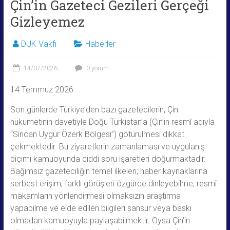
Çin’in Gazeteci Gezileri Gerçeği
Gizleyemez
DUK Vakfı
Haberler
14/07/2026
0 yorum
14 Temmuz 2026
Son günlerde Türkiye’den bazı gazetecilerin, Çin
hükümetinin davetiyle Doğu Türkistan’a (Çin’in resmî adıyla
“Sincan Uygur Özerk Bölgesi”) götürülmesi dikkat
çekmektedir. Bu ziyaretlerin zamanlaması ve uygulanış
biçimi kamuoyunda ciddi soru işaretleri doğurmaktadır.
Bağımsız gazeteciliğin temel ilkeleri; haber kaynaklarına
serbest erişim, farklı görüşleri özgürce dinleyebilme, resmî
makamların yönlendirmesi olmaksızın araştırma
yapabilme ve elde edilen bilgileri sansür veya baskı
olmadan kamuoyuyla paylaşabilmektir. Oysa Çin’in