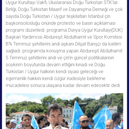
Uygur Kurultayı Vakfı, Uluslararası Doğu Türkistan STK’lar
Birliği, Doğu Türkistan Maarif ve Dayanışma Derneği ve çok
sayıda Doğu Türkistan / Uygur teşkilatları İstanbul çin
başkonsolosluğu önünde protesto ve basın açıklaması
programı düzenledi. programa Dünya Uygur Kurultayı(DUK)
Başkan Yardımcısı Abdureşit Abdulhamit ve Spor Komitesi
B% Temmuz şehitlerini andı aşkanı Dilşat Barışçı da katılım
sağladı. programda konuşma yapan Abdureşit Abdulhamit
5 Temmuz şehitlerini andı ve çin’in güncel politikalarının
soykırım boyutunda devam ettiğini kınadı ve Doğu
Türkistan / Uygur halkının kendi siyasi geleceği ve
egemenlik hakkını kendi özgür iradesiyle belirleme
mücadelesi sonuca ulaşana kadar devam edecektir dedi.