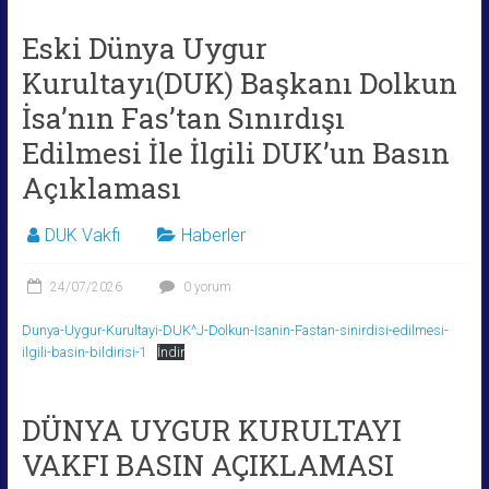
Eski Dünya Uygur
Kurultayı(DUK) Başkanı Dolkun
İsa’nın Fas’tan Sınırdışı
Edilmesi İle İlgili DUK’un Basın
Açıklaması
DUK Vakfı
Haberler
24/07/2026
0 yorum
Dunya-Uygur-Kurultayi-DUK^J-Dolkun-Isanin-Fastan-sinirdisi-edilmesi-
ilgili-basin-bildirisi-1
İndir
DÜNYA UYGUR KURULTAYI
VAKFI BASIN AÇIKLAMASI