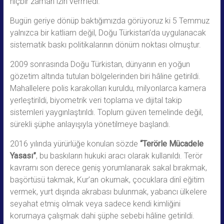
hiçbir zaman izin vermedi.
Bugün geriye dönüp baktığımızda görüyoruz ki 5 Temmuz
yalnızca bir katliam değil, Doğu Türkistan’da uygulanacak
sistematik baskı politikalarının dönüm noktası olmuştur.
2009 sonrasında Doğu Türkistan, dünyanın en yoğun
gözetim altında tutulan bölgelerinden biri hâline getirildi.
Mahallelere polis karakolları kuruldu, milyonlarca kamera
yerleştirildi, biyometrik veri toplama ve dijital takip
sistemleri yaygınlaştırıldı. Toplum güven temelinde değil,
sürekli şüphe anlayışıyla yönetilmeye başlandı.
2016 yılında yürürlüğe konulan sözde
“Terörle Mücadele
Yasası”
, bu baskıların hukuki aracı olarak kullanıldı. Terör
kavramı son derece geniş yorumlanarak sakal bırakmak,
başörtüsü takmak, Kur’an okumak, çocuklara dinî eğitim
vermek, yurt dışında akrabası bulunmak, yabancı ülkelere
seyahat etmiş olmak veya sadece kendi kimliğini
korumaya çalışmak dahi şüphe sebebi hâline getirildi.