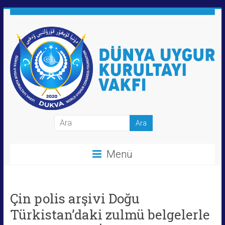
Skip
to
content
Dünya
Uygur
Menü
Kurultayı
Vakfı
Çin polis arşivi Doğu
Türkistan’daki zulmü belgelerle