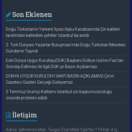
Son Eklenen
Doğu Türkistan’ın Yarkent İlçesi İlişku Kasabasında Çin katilleri
tarafından katledilen şehitler İstanbul’da anıldı
2. Türk Dünyası Yazarlar Buluşması’nda Doğu Türkistan Meselesi
Gündeme Taşındı
Eski Dünya Uygur Kurultayı(DUK) Başkanı Dolkun İsa’nın Fas’tan
Sınırdışı Edilmesi İle İlgili DUK’un Basın Açıklaması
DÜNYA UYGUR KURULTAYI VAKFI BASIN AÇIKLAMASI Çin’in
Gazeteci Gezileri Gerçeği Gizleyemez
5 Temmuz Urumçi Katliamı İstanbul çin başkonsolosluğu
önünde protesto edildi
İletişim
Adres: Şehremini Mah. Turgut Özal Millet Cad.No:119 Kat :4 İç