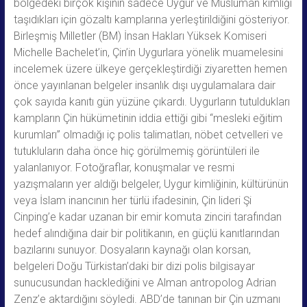
bölgedeki birçok kişinin sadece Uygur ve Müslüman kimliği
taşıdıkları için gözaltı kamplarına yerleştirildiğini gösteriyor.
Birleşmiş Milletler (BM) İnsan Hakları Yüksek Komiseri
Michelle Bachelet’in, Çin’in Uygurlara yönelik muamelesini
incelemek üzere ülkeye gerçekleştirdiği ziyaretten hemen
önce yayınlanan belgeler insanlık dışı uygulamalara dair
çok sayıda kanıtı gün yüzüne çıkardı. Uygurların tutuldukları
kampların Çin hükümetinin iddia ettiği gibi “mesleki eğitim
kurumları” olmadığı iç polis talimatları, nöbet cetvelleri ve
tutukluların daha önce hiç görülmemiş görüntüleri ile
yalanlanıyor. Fotoğraflar, konuşmalar ve resmi
yazışmaların yer aldığı belgeler, Uygur kimliğinin, kültürünün
veya İslam inancının her türlü ifadesinin, Çin lideri Şi
Cinping’e kadar uzanan bir emir komuta zinciri tarafından
hedef alındığına dair bir politikanın, en güçlü kanıtlarından
bazılarını sunuyor. Dosyaların kaynağı olan korsan,
belgeleri Doğu Türkistan’daki bir dizi polis bilgisayar
sunucusundan hacklediğini ve Alman antropolog Adrian
Zenz’e aktardığını söyledi. ABD’de tanınan bir Çin uzmanı