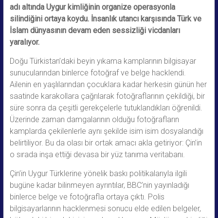
adı altında Uygur kimliğinin organize operasyonla
silindiğini ortaya koydu. İnsanlık utancı karşısında Türk ve
İslam dünyasının devam eden sessizliği vicdanları
yaralıyor.
Doğu Türkistan’daki beyin yıkama kamplarının bilgisayar
sunucularından binlerce fotoğraf ve belge hacklendi.
Ailenin en yaşlılarından çocuklara kadar herkesin günün her
saatinde karakollara çağrılarak fotoğraflarının çekildiği, bir
süre sonra da çeşitli gerekçelerle tutuklandıkları öğrenildi.
Üzerinde zaman damgalarının olduğu fotoğrafların
kamplarda çekilenlerle aynı şekilde isim isim dosyalandığı
belirtiliyor. Bu da olası bir ortak amacı akla getiriyor: Çin’in
o sırada inşa ettiği devasa bir yüz tanıma veritabanı.
Çin’in Uygur Türklerine yönelik baskı politikalarıyla ilgili
bugüne kadar bilinmeyen ayrıntılar, BBC’nin yayınladığı
binlerce belge ve fotoğrafla ortaya çıktı. Polis
bilgisayarlarının hacklenmesi sonucu elde edilen belgeler,