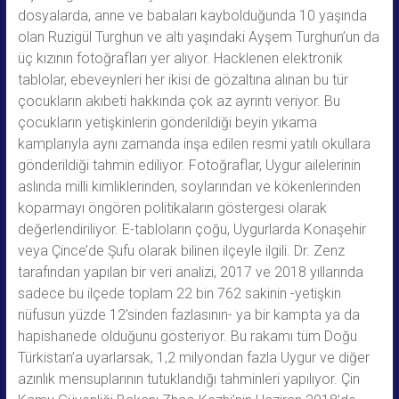
dosyalarda, anne ve babaları kaybolduğunda 10 yaşında
olan Ruzigül Turghun ve altı yaşındaki Ayşem Turghun’un da
üç kızının fotoğrafları yer alıyor. Hacklenen elektronik
tablolar, ebeveynleri her ikisi de gözaltına alınan bu tür
çocukların akıbeti hakkında çok az ayrıntı veriyor. Bu
çocukların yetişkinlerin gönderildiği beyin yıkama
kamplarıyla aynı zamanda inşa edilen resmi yatılı okullara
gönderildiği tahmin ediliyor. Fotoğraflar, Uygur ailelerinin
aslında milli kimliklerinden, soylarından ve kökenlerinden
koparmayı öngören politikaların göstergesi olarak
değerlendiriliyor. E-tabloların çoğu, Uygurlarda Konaşehir
veya Çince’de Şufu olarak bilinen ilçeyle ilgili. Dr. Zenz
tarafından yapılan bir veri analizi, 2017 ve 2018 yıllarında
sadece bu ilçede toplam 22 bin 762 sakinin -yetişkin
nüfusun yüzde 12’sinden fazlasının- ya bir kampta ya da
hapishanede olduğunu gösteriyor. Bu rakamı tüm Doğu
Türkistan’a uyarlarsak, 1,2 milyondan fazla Uygur ve diğer
azınlık mensuplarının tutuklandığı tahminleri yapılıyor. Çin