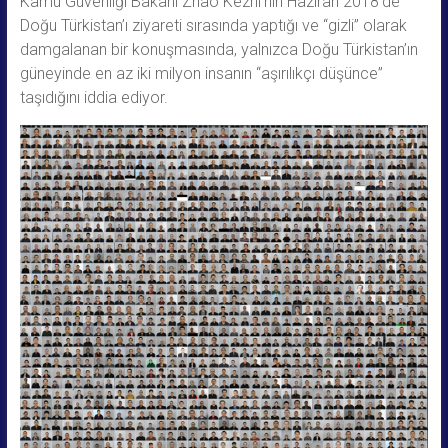
Kamu Güvenliği Bakanı Zhao Kezhi’nin Haziran 2018’de
Doğu Türkistan’ı ziyareti sırasında yaptığı ve “gizli” olarak
damgalanan bir konuşmasında, yalnızca Doğu Türkistan’ın
güneyinde en az iki milyon insanın “aşırılıkçı düşünce”
taşıdığını iddia ediyor.