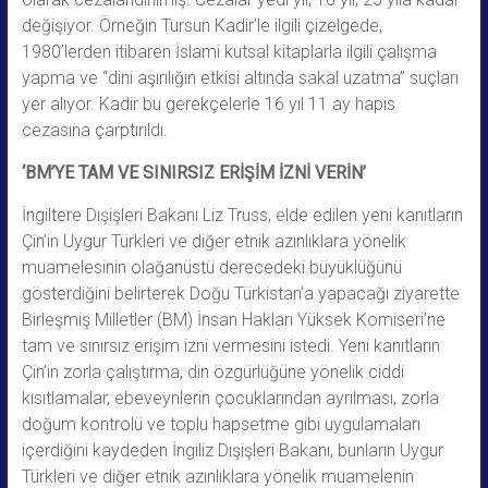
değişiyor. Örneğin Tursun Kadir’le ilgili çizelgede,
1980’lerden itibaren İslami kutsal kitaplarla ilgili çalışma
yapma ve “dini aşırılığın etkisi altında sakal uzatma” suçları
yer alıyor. Kadir bu gerekçelerle 16 yıl 11 ay hapis
cezasına çarptırıldı.
‘BM’YE TAM VE SINIRSIZ ERİŞİM İZNİ VERİN’
İngiltere Dışişleri Bakanı Liz Truss, elde edilen yeni kanıtların
Çin’in Uygur Türkleri ve diğer etnik azınlıklara yönelik
muamelesinin olağanüstü derecedeki büyüklüğünü
gösterdiğini belirterek Doğu Türkistan’a yapacağı ziyarette
Birleşmiş Milletler (BM) İnsan Hakları Yüksek Komiseri’ne
tam ve sınırsız erişim izni vermesini istedi. Yeni kanıtların
Çin’in zorla çalıştırma, din özgürlüğüne yönelik ciddi
kısıtlamalar, ebeveynlerin çocuklarından ayrılması, zorla
doğum kontrolü ve toplu hapsetme gibi uygulamaları
içerdiğini kaydeden İngiliz Dışişleri Bakanı, bunların Uygur
Türkleri ve diğer etnik azınlıklara yönelik muamelenin