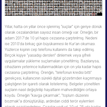
Yıllar, hatta on yıllar önce işlenmiş “suçlar” için geriye dönük
olarak cezalandırılan sayısız insan örneği var. Örneğin, bir
adam 2017’de 10 yıl hapis cezasına çarptırılmış. Nedeni
ise 2010’da birkaç gün büyükannesi ile Kur’an okuması.
Yüzlerce kişinin cep telefonu kullanımı da takip edilmiş.
Birçok kişiye “yasadışı dersleri” dinlemek veya şifreli
uygulamalar yükleme suçlamaları yöneltilmiş. Bazılarıysa,
cihazlarını yeterince kullanmadıkları için on yıla kadar hapis
cezasına çarptırılmış. Örenğin, “telefonun kredisi bitti”
gerekçesi, kullanıcının sürekli dijital gözetimden kaçınmaya
çalıştığının bir işareti olarak listelenmiş. Belgeler yöneltilen
suçların nasıl değiştirilip hayatların mahvedildiğini ortaya
koydu. Örneğin “kavga çıkarmak”, “toplum düzenini
bozmak”a dönüştürülüp, ardından ciddi terör eylemleri
olarak cezalandırılmış. Cezalar yedi yıl, 10 yıl, 25 yıla kadar