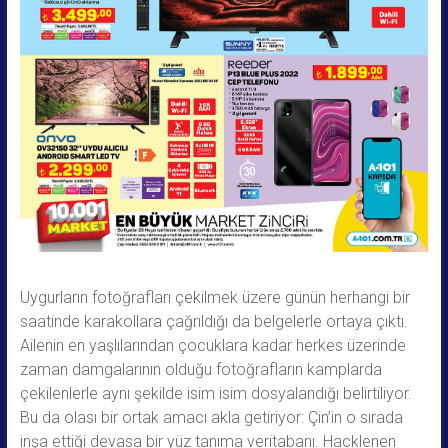
Uygurların fotoğrafları çekilmek üzere günün herhangi bir
saatinde karakollara çağrıldığı da belgelerle ortaya çıktı.
Ailenin en yaşlılarından çocuklara kadar herkes üzerinde
zaman damgalarının olduğu fotoğrafların kamplarda
çekilenlerle aynı şekilde isim isim dosyalandığı belirtiliyor.
Bu da olası bir ortak amacı akla getiriyor: Çin’in o sırada
inşa ettiği devasa bir yüz tanıma veritabanı. Hacklenen